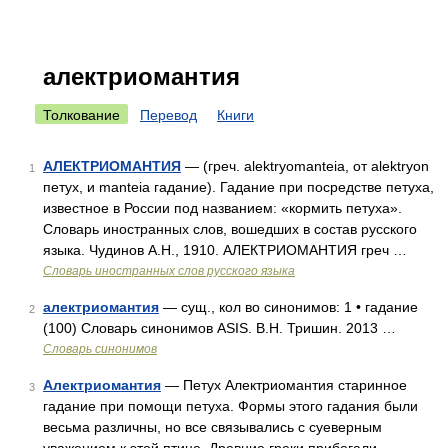
алектриомантия
Толкование
Перевод
Книги
АЛЕКТРИОМАНТИЯ
— (греч. alektryomanteia, от alektryon
1
петух, и manteia гадание). Гадание при посредстве петуха,
известное в России под названием: «кормить петуха».
Словарь иностранных слов, вошедших в состав русского
языка. Чудинов А.Н., 1910. АЛЕКТРИОМАНТИЯ греч …
Словарь иностранных слов русского языка
алектриомантия
— сущ., кол во синонимов: 1 • гадание
2
(100) Словарь синонимов ASIS. В.Н. Тришин. 2013 …
Словарь синонимов
Алектриомантия
— Петух Алектриомантия старинное
3
гадание при помощи петуха. Формы этого гадания были
весьма различны, но все связывались с суеверным