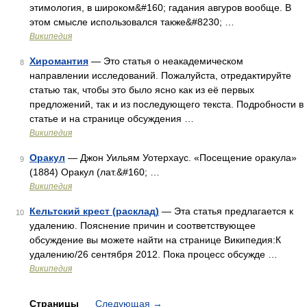
этимология, в широком&#160; гадания авгуров вообще. В
этом смысле использовался также&#8230; …
Википедия
Хиромантия
— Это статья о неакадемическом
8
направлении исследований. Пожалуйста, отредактируйте
статью так, чтобы это было ясно как из её первых
предложений, так и из последующего текста. Подробности в
статье и на странице обсуждения …
Википедия
Оракул
— Джон Уильям Уотерхаус. «Посещение оракула»
9
(1884) Оракул (лат.&#160; …
Википедия
Кельтский крест (расклад)
— Эта статья предлагается к
10
удалению. Пояснение причин и соответствующее
обсуждение вы можете найти на странице Википедия:К
удалению/26 сентября 2012. Пока процесс обсужде …
Википедия
Страницы
Следующая
→