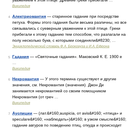
уважением к этой птице. Древние греки прибегали …
Википедия
Алектриомантия
— старинное гадание при посредстве
4
петуха. Формы этого гадания были весьма различны, но все
связывались с суеверным уважением к этой птице. Греки
прибегали к этому гаданию тем способом, что разлагали на
полу несколько букв, с которыми соединяли&#8230; …
Энциклопедический словарь Ф.А. Брокгауза и И.А. Ефрона
Гадания
— «Святочные гадания». Маковский К. Е. 1900 е
5
…
Википедия
Некромантия
— У этого термина существуют и другие
6
значения, см. Некромантия (значения). Джон Ди
занимается некромантией со своим помощником
Некромантия (от греч …
Википедия
Ауспиции
— (лат.&#160;auspicia, от avis&#160; «птица» и
7
speculare&#160; «наблюдать»)&#160; в узком смысле&#160;
гадание авгуров по поведению птиц, откуда и происходит